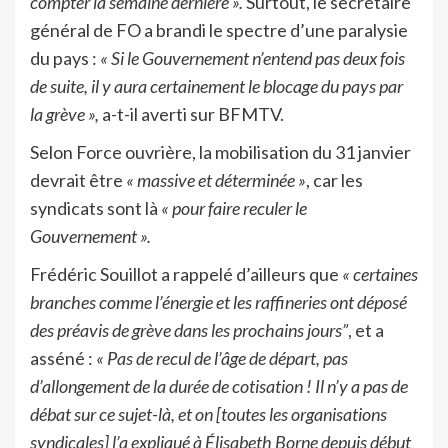
compter la semaine dernière ».
Surtout, le secrétaire
général de FO a brandi le spectre d’une paralysie
du pays :
« Si le Gouvernement n’entend pas deux fois
de suite, il y aura certainement le blocage du pays par
la grève »,
a-t-il averti sur BFMTV.
Selon Force ouvrière, la mobilisation du 31 janvier
devrait être
« massive et déterminée »
, car les
syndicats sont là
« pour faire reculer le
Gouvernement ».
Frédéric Souillot a rappelé d’ailleurs que
« certaines
branches comme l’énergie et les raffineries ont déposé
des préavis de grève dans les prochains jours”
, et a
asséné :
« Pas de recul de l’âge de départ, pas
d’allongement de la durée de cotisation ! Il n’y a pas de
débat sur ce sujet-là, et on [toutes les organisations
syndicales] l’a expliqué à Élisabeth Borne depuis début