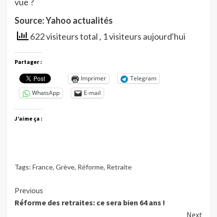
vue ?
Source: Yahoo actualités
622 visiteurs total
, 1 visiteurs aujourd'hui
Partager :
Imprimer
Telegram
WhatsApp
E-mail
J’aime ça :
Tags:
France
,
Grève
,
Réforme
,
Retraite
Continue
Previous
Réforme des retraites: ce sera bien 64 ans !
Reading
Next