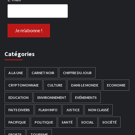
Catégories
A LA UNE
CARNET NOIR
CHIFFRE DU JOUR
CRYPTOMONNAIE
CULTURE
DANS LE MONDE
ECONOMIE
EDUCATION
ENVIRONNEMENT
EVÉNEMENTS
FAITS DIVERS
FLASH INFO
JUSTICE
NON CLASSÉ
PACIFIQUE
POLITIQUE
SANTÉ
SOCIAL
SOCIÉTÉ
SPORTS
TOURISME