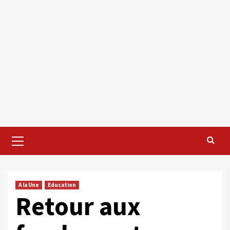
Primary
Menu
A la Une
Education
Retour aux