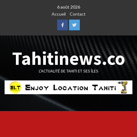
Skip
6 août 2026
to
Accueil
Contact
content
Facebook
Twitter
Tahitinews.co
L'ACTUALITÉ DE TAHITI ET SES ÎLES