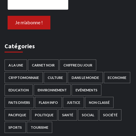
Catégories
A LA UNE
CARNET NOIR
CHIFFRE DU JOUR
CRYPTOMONNAIE
CULTURE
DANS LE MONDE
ECONOMIE
EDUCATION
ENVIRONNEMENT
EVÉNEMENTS
FAITS DIVERS
FLASH INFO
JUSTICE
NON CLASSÉ
PACIFIQUE
POLITIQUE
SANTÉ
SOCIAL
SOCIÉTÉ
SPORTS
TOURISME