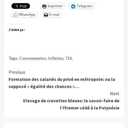
Imprimer
Telegram
WhatsApp
E-mail
J’aime ça :
Tags:
Consommation
,
Inflation
,
TDL
Continue
Previous
Formation des salariés du privé en métropole: ou la
Reading
supposé « égalité des chances »…
Next
Elevage de crevettes bleues: le savoir-faire de
l’Ifremer cédé à la Polynésie