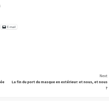
i
E-mail
Next
née
La fin du port du masque en extérieur: et nous, et nous
?