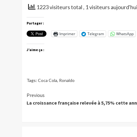
1223 visiteurs total
, 1 visiteurs aujourd'hu
Partager :
Imprimer
Telegram
WhatsApp
J’aime ça :
Tags:
Coca Cola
,
Ronaldo
Continue
Previous
La croissance française relevée à 5,75% cette an
Reading