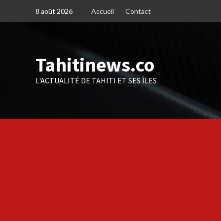
Skip
8 août 2026
Accueil
Contact
to
content
Tahitinews.co
L'ACTUALITÉ DE TAHITI ET SES ÎLES