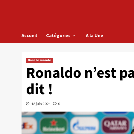
Accueil
Catégories
A la Une
Dans le monde
Ronaldo n’est pas
dit !
16 juin 2021
0