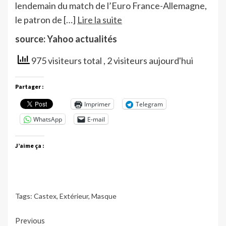
lendemain du match de l’Euro France-Allemagne,
le patron de […]
Lire la suite
source: Yahoo actualités
975 visiteurs total
, 2 visiteurs aujourd'hui
Partager :
Imprimer
Telegram
WhatsApp
E-mail
J’aime ça :
Tags:
Castex
,
Extérieur
,
Masque
Continue
Previous