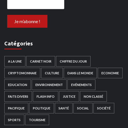
Catégories
A LA UNE
CARNET NOIR
CHIFFRE DU JOUR
CRYPTOMONNAIE
CULTURE
DANS LE MONDE
ECONOMIE
EDUCATION
ENVIRONNEMENT
EVÉNEMENTS
FAITS DIVERS
FLASH INFO
JUSTICE
NON CLASSÉ
PACIFIQUE
POLITIQUE
SANTÉ
SOCIAL
SOCIÉTÉ
SPORTS
TOURISME