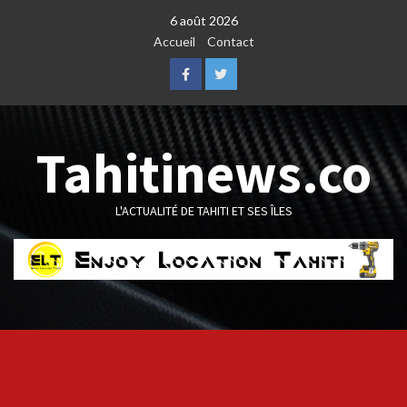
Skip
6 août 2026
to
Accueil
Contact
content
Facebook
Twitter
Tahitinews.co
L'ACTUALITÉ DE TAHITI ET SES ÎLES