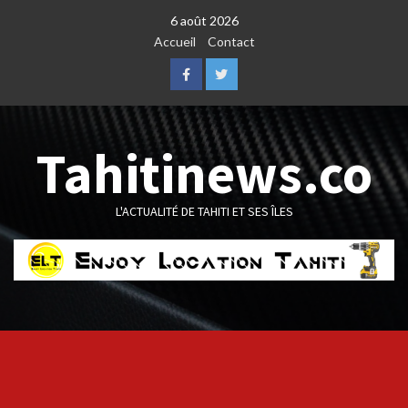
Skip
6 août 2026
to
Accueil
Contact
content
Facebook
Twitter
Tahitinews.co
L'ACTUALITÉ DE TAHITI ET SES ÎLES