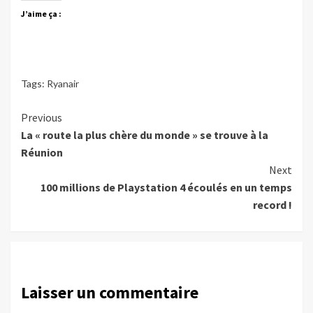
J’aime ça :
Tags:
Ryanair
Continue
Previous
La « route la plus chère du monde » se trouve à la
Reading
Réunion
Next
100 millions de Playstation 4 écoulés en un temps
record !
Laisser un commentaire