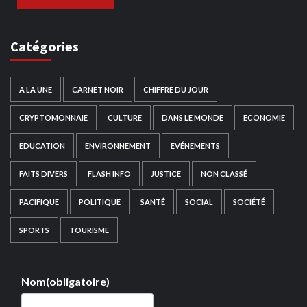
Catégories
A LA UNE
CARNET NOIR
CHIFFRE DU JOUR
CRYPTOMONNAIE
CULTURE
DANS LE MONDE
ECONOMIE
EDUCATION
ENVIRONNEMENT
EVÉNEMENTS
FAITS DIVERS
FLASH INFO
JUSTICE
NON CLASSÉ
PACIFIQUE
POLITIQUE
SANTÉ
SOCIAL
SOCIÉTÉ
SPORTS
TOURISME
Nom
(obligatoire)