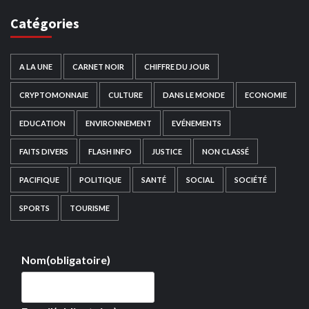
Catégories
A LA UNE
CARNET NOIR
CHIFFRE DU JOUR
CRYPTOMONNAIE
CULTURE
DANS LE MONDE
ECONOMIE
EDUCATION
ENVIRONNEMENT
EVÉNEMENTS
FAITS DIVERS
FLASH INFO
JUSTICE
NON CLASSÉ
PACIFIQUE
POLITIQUE
SANTÉ
SOCIAL
SOCIÉTÉ
SPORTS
TOURISME
Nom
(obligatoire)