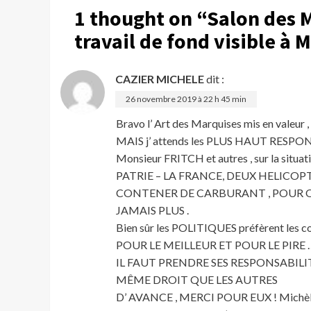
1 thought on “
Salon des M
travail de fond visible à
CAZIER MICHELE
dit :
26 novembre 2019 à 22 h 45 min
Bravo l’ Art des Marquises mis en valeur , i
MAIS j’ attends les PLUS HAUT RESP
Monsieur FRITCH et autres , sur la situa
PATRIE – LA FRANCE, DEUX HELICOPTE
CONTENER DE CARBURANT , POUR Q
JAMAIS PLUS .
Bien sûr les POLITIQUES préfèrent les c
POUR LE MEILLEUR ET POUR LE PIRE 
IL FAUT PRENDRE SES RESPONSABILI
MÊME DROIT QUE LES AUTRES
D’ AVANCE , MERCI POUR EUX ! Michè