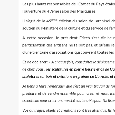
Les plus hauts responsables de l’Etat et du Pays étai
l’ouverture du 49ème salon des Marquises.
ème
Il s’agit de la 49
édition du salon de l’archipel 
soutien du Ministère de la culture et du service de l’ar
A cette occasion, le président Fritch s’est dit he
participation des artisans ne faiblit pas, et qu’elle
d’une trentaine d’associations qui couvrent toutes les î
Et de déclarer:
« A chaque fois, vous faites le déplaceme
de chez vous : l
es sculptures en pierre fleurie et os de 
sculptures sur bois et créations en graines de Ua Huka et 
Je tiens à faire remarquer que c’est un vrai travail de fon
produire et de vendre ensemble pour créer et maitriser 
essentielle pour créer un marché soutenable pour l’artisa
Vos ouvrages, objets et créations sont très attendus. Ils f