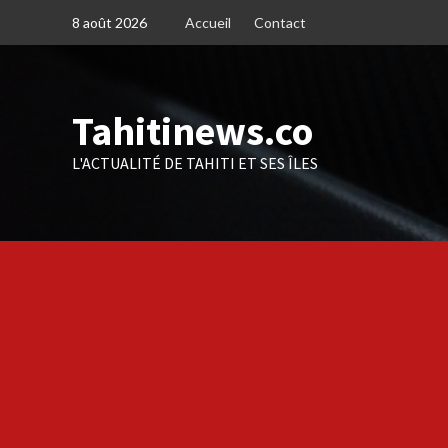
Skip
8 août 2026
Accueil
Contact
to
content
Tahitinews.co
L'ACTUALITÉ DE TAHITI ET SES ÎLES