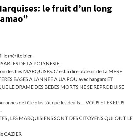
arquises: le fruit d’un long
 Mamao
”
l le mérite bien .
ONSABLES DE LA POLYNESIE,
tion des Iles MARQUISES. C’ est à dire obtenir de La MERE
RES BASES A L’ANNEE A UA POU avec hangars ET
UE LE DRAME DES BEBES MORTS NE SE REPRODUISE
ouronnes de fête plus tôt que les deuils … VOUS ETES ELUS
…
TES , LES MARQUISIENS SONT DES CITOYENS QUI ONT LE
le CAZIER