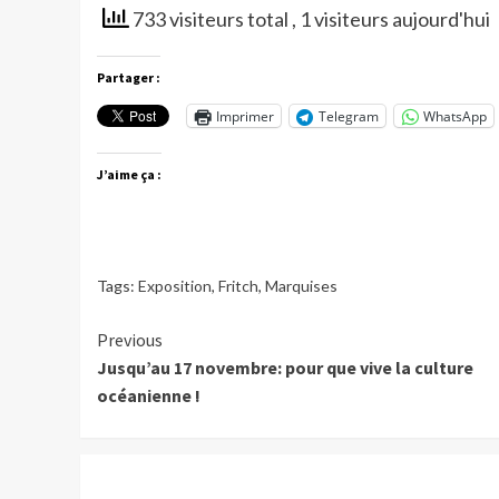
733 visiteurs total
, 1 visiteurs aujourd'hui
Partager :
Imprimer
Telegram
WhatsApp
J’aime ça :
Tags:
Exposition
,
Fritch
,
Marquises
Continue
Previous
Jusqu’au 17 novembre: pour que vive la culture
Reading
océanienne !