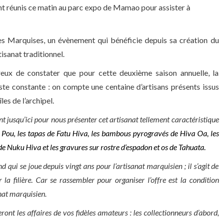
ent réunis ce matin au parc expo de Mamao pour assister à
des Marquises, un évènement qui bénéficie depuis sa création du
tisanat traditionnel.
ureux de constater que pour cette deuxième saison annuelle, la
 reste constante : on compte une centaine d’artisans présents issus
les de l’archipel.
nt jusqu’ici pour nous présenter cet artisanat tellement caractéristique
Ua Pou, les tapas de Fatu Hiva, les bambous pyrogravés de Hiva Oa, les
de Nuku Hiva et les gravures sur rostre d’espadon et os de Tahuata.
d qui se joue depuis vingt ans pour l’artisanat marquisien ; il s’agit de
la filière. Car se rassembler pour organiser l’offre est la condition
nat marquisien.
eront les affaires de vos fidèles amateurs : les collectionneurs d’abord,