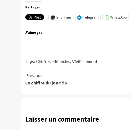
Partager :
Imprimer
Telegram
WhatsApp
J’aime ça :
Tags:
Chiffres
,
Médecins
,
Vieillissement
Continue
Previous
Le chiffre du jour: 56
Reading
Laisser un commentaire