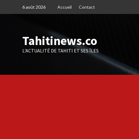
Skip
6 août 2026
Accueil
Contact
to
content
Tahitinews.co
L'ACTUALITÉ DE TAHITI ET SES ÎLES