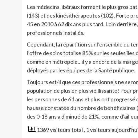
Les médecins libéraux forment le plus gros batai
(143) et des kinésithérapeutes (102). Forte p
45 en 2010 à 62 dix ans plus tard. Loin derriè
professionnels installés.
Cependant, la répartition sur l’ensemble du terr
l’offre de soins totalise 85% sur les seules îles
comme en métropole…il y a encore de la marg
déployés par les équipes de la Santé publique.
Toujours est-il que ces professionnels ne sero
population de plus en plus vieillissante! Pour 
les personnes de 61 ans et plus ont progressé 
hausse constatée du nombre de bénéficiaires (+
des 0-18 ans a diminué de 21%, comme d’ailleur
1369 visiteurs total
, 1 visiteurs aujourd'hu