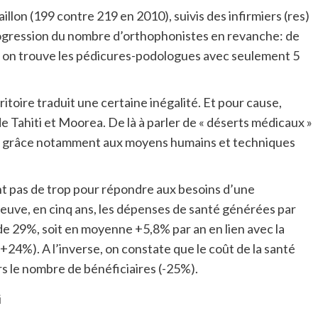
llon (199 contre 219 en 2010), suivis des infirmiers (res)
rogression du nombre d’orthophonistes en revanche: de
re, on trouve les pédicures-podologues avec seulement 5
itoire traduit une certaine inégalité. Et pour cause,
 de Tahiti et Moorea. De là à parler de « déserts médicaux »
e grâce notamment aux moyens humains et techniques
nt pas de trop pour répondre aux besoins d’une
preuve, en cinq ans, les dépenses de santé générées par
de 29%, soit en moyenne +5,8% par an en lien avec la
24%). A l’inverse, on constate que le coût de la santé
s le nombre de bénéficiaires (-25%).
i