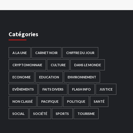
Catégories
A LA UNE
CARNET NOIR
CHIFFRE DU JOUR
CRYPTOMONNAIE
CULTURE
DANS LE MONDE
ECONOMIE
EDUCATION
ENVIRONNEMENT
EVÉNEMENTS
FAITS DIVERS
FLASH INFO
JUSTICE
NON CLASSÉ
PACIFIQUE
POLITIQUE
SANTÉ
SOCIAL
SOCIÉTÉ
SPORTS
TOURISME