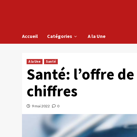
Accueil
Catégories
A la Une
A la Une
Santé
Santé: l’offre de
chiffres
9 mai 2022
0