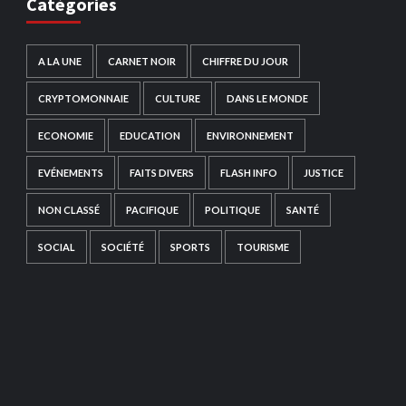
Catégories
A LA UNE
CARNET NOIR
CHIFFRE DU JOUR
CRYPTOMONNAIE
CULTURE
DANS LE MONDE
ECONOMIE
EDUCATION
ENVIRONNEMENT
EVÉNEMENTS
FAITS DIVERS
FLASH INFO
JUSTICE
NON CLASSÉ
PACIFIQUE
POLITIQUE
SANTÉ
SOCIAL
SOCIÉTÉ
SPORTS
TOURISME