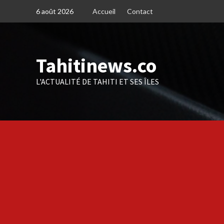
Skip
6 août 2026
Accueil
Contact
to
content
Tahitinews.co
L'ACTUALITÉ DE TAHITI ET SES ÎLES