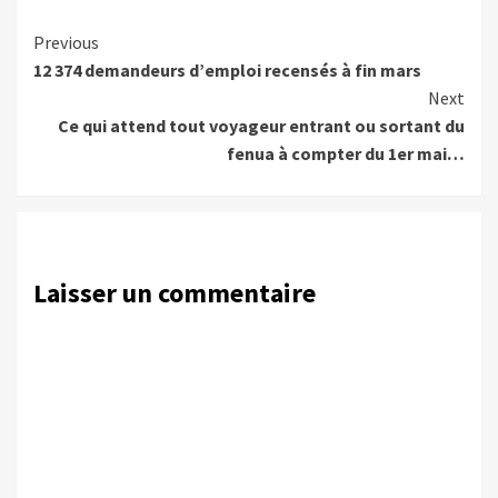
Continue
Previous
12 374 demandeurs d’emploi recensés à fin mars
Reading
Next
Ce qui attend tout voyageur entrant ou sortant du
fenua à compter du 1er mai…
Laisser un commentaire