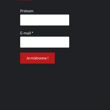
Prénom
E-mail
*