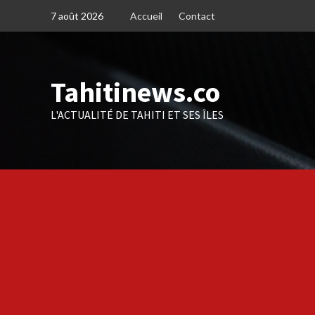
Skip
7 août 2026
Accueil
Contact
to
content
Tahitinews.co
L'ACTUALITÉ DE TAHITI ET SES ÎLES