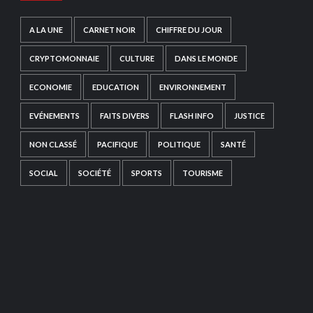
A LA UNE
CARNET NOIR
CHIFFRE DU JOUR
CRYPTOMONNAIE
CULTURE
DANS LE MONDE
ECONOMIE
EDUCATION
ENVIRONNEMENT
EVÉNEMENTS
FAITS DIVERS
FLASH INFO
JUSTICE
NON CLASSÉ
PACIFIQUE
POLITIQUE
SANTÉ
SOCIAL
SOCIÉTÉ
SPORTS
TOURISME