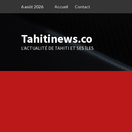
Skip
6 août 2026
Accueil
Contact
to
content
Tahitinews.co
L'ACTUALITÉ DE TAHITI ET SES ÎLES