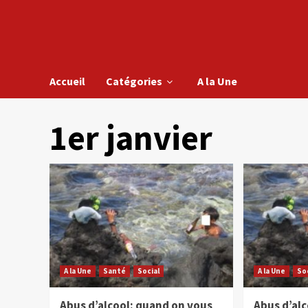
Accueil
Catégories
A la Une
1er janvier
A la Une
Santé
Social
A la Une
So
Abus d’alcool: quand on vous
Abus d’al