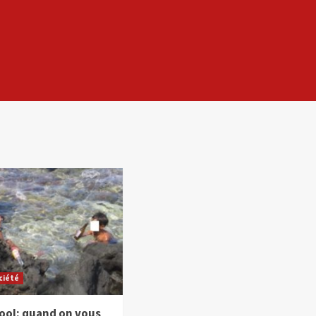
ciété
cool: quand on vous