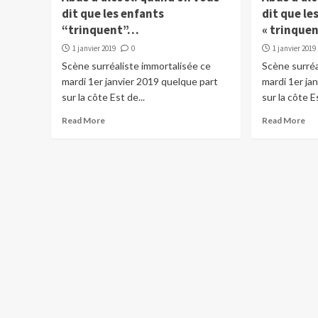
dit que les enfants
dit que le
“trinquent”…
« trinque
1 janvier 2019
0
1 janvier 2019
Scène surréaliste immortalisée ce
Scène surréa
mardi 1er janvier 2019 quelque part
mardi 1er ja
sur la côte Est de...
sur la côte Es
Read More
Read More