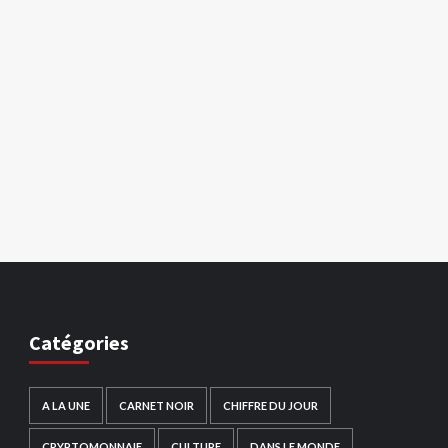
Catégories
A LA UNE
CARNET NOIR
CHIFFRE DU JOUR
CRYPTOMONNAIE
CULTURE
DANS LE MONDE