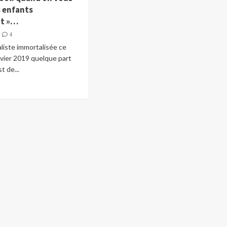
s enfants
nt »…
4
liste immortalisée ce
nvier 2019 quelque part
t de...