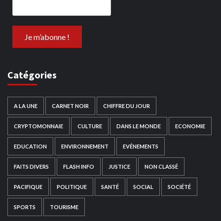
Catégories
A LA UNE
CARNET NOIR
CHIFFRE DU JOUR
CRYPTOMONNAIE
CULTURE
DANS LE MONDE
ECONOMIE
EDUCATION
ENVIRONNEMENT
EVÉNEMENTS
FAITS DIVERS
FLASH INFO
JUSTICE
NON CLASSÉ
PACIFIQUE
POLITIQUE
SANTÉ
SOCIAL
SOCIÉTÉ
SPORTS
TOURISME