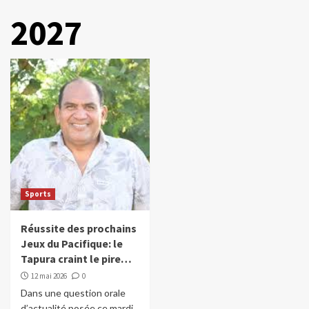
2027
Sports
Réussite des prochains
Jeux du Pacifique: le
Tapura craint le pire…
12 mai 2026
0
Dans une question orale
d’actualité posée ce mardi