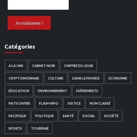
Catégories
A LA UNE
CARNET NOIR
CHIFFRE DU JOUR
CRYPTOMONNAIE
CULTURE
DANS LE MONDE
ECONOMIE
EDUCATION
ENVIRONNEMENT
EVÉNEMENTS
FAITS DIVERS
FLASH INFO
JUSTICE
NON CLASSÉ
PACIFIQUE
POLITIQUE
SANTÉ
SOCIAL
SOCIÉTÉ
SPORTS
TOURISME