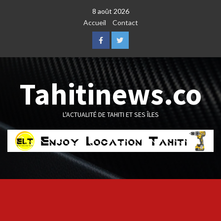
Skip
8 août 2026
to
Accueil
Contact
content
Facebook
Twitter
Tahitinews.co
L'ACTUALITÉ DE TAHITI ET SES ÎLES