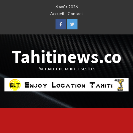
Skip
6 août 2026
to
Accueil
Contact
content
Facebook
Twitter
Tahitinews.co
L'ACTUALITÉ DE TAHITI ET SES ÎLES