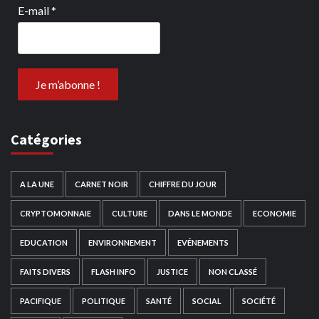
E-mail
*
Catégories
A LA UNE
CARNET NOIR
CHIFFRE DU JOUR
CRYPTOMONNAIE
CULTURE
DANS LE MONDE
ECONOMIE
EDUCATION
ENVIRONNEMENT
EVÉNEMENTS
FAITS DIVERS
FLASH INFO
JUSTICE
NON CLASSÉ
PACIFIQUE
POLITIQUE
SANTÉ
SOCIAL
SOCIÉTÉ