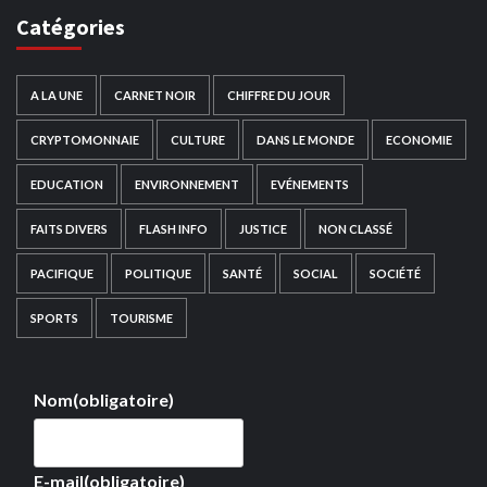
Catégories
A LA UNE
CARNET NOIR
CHIFFRE DU JOUR
CRYPTOMONNAIE
CULTURE
DANS LE MONDE
ECONOMIE
EDUCATION
ENVIRONNEMENT
EVÉNEMENTS
FAITS DIVERS
FLASH INFO
JUSTICE
NON CLASSÉ
PACIFIQUE
POLITIQUE
SANTÉ
SOCIAL
SOCIÉTÉ
SPORTS
TOURISME
Nom
(obligatoire)
E-mail
(obligatoire)