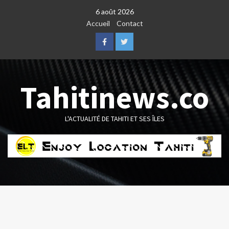
Skip
6 août 2026
to
Accueil
Contact
content
Facebook
Twitter
Tahitinews.co
L'ACTUALITÉ DE TAHITI ET SES ÎLES