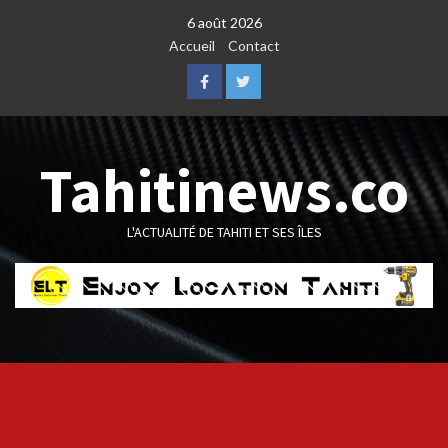
Skip
6 août 2026
to
Accueil
Contact
content
Facebook
Twitter
Tahitinews.co
L'ACTUALITÉ DE TAHITI ET SES ÎLES