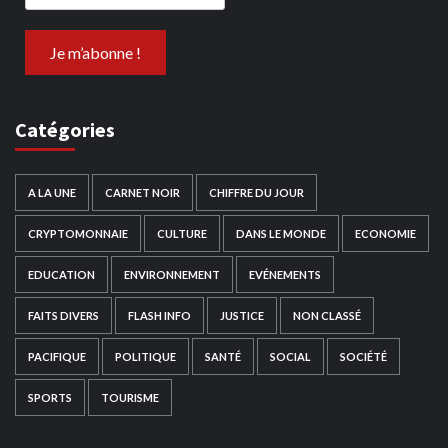
Catégories
A LA UNE
CARNET NOIR
CHIFFRE DU JOUR
CRYPTOMONNAIE
CULTURE
DANS LE MONDE
ECONOMIE
EDUCATION
ENVIRONNEMENT
EVÉNEMENTS
FAITS DIVERS
FLASH INFO
JUSTICE
NON CLASSÉ
PACIFIQUE
POLITIQUE
SANTÉ
SOCIAL
SOCIÉTÉ
SPORTS
TOURISME