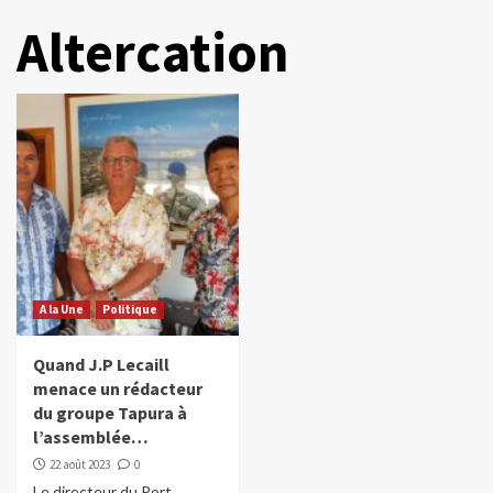
Altercation
A la Une
Politique
Quand J.P Lecaill
menace un rédacteur
du groupe Tapura à
l’assemblée…
22 août 2023
0
Le directeur du Port