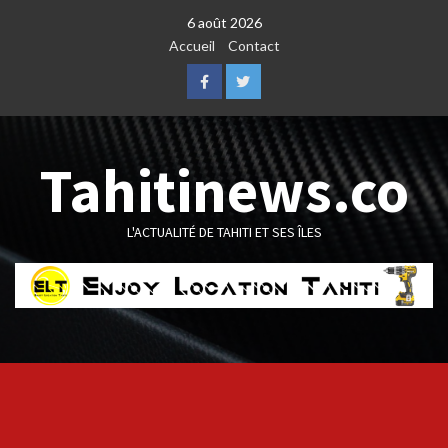
Skip
6 août 2026
to
Accueil
Contact
content
Facebook
Twitter
Tahitinews.co
L'ACTUALITÉ DE TAHITI ET SES ÎLES