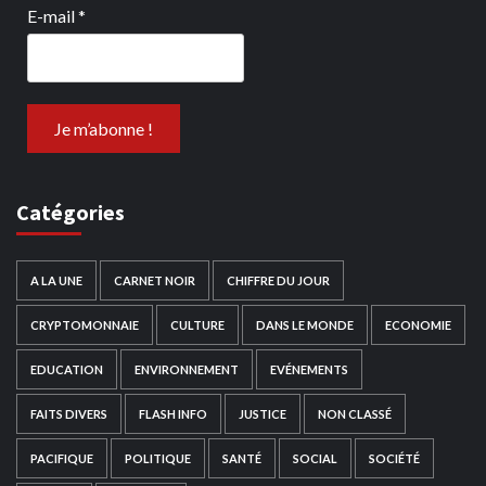
E-mail
*
Catégories
A LA UNE
CARNET NOIR
CHIFFRE DU JOUR
CRYPTOMONNAIE
CULTURE
DANS LE MONDE
ECONOMIE
EDUCATION
ENVIRONNEMENT
EVÉNEMENTS
FAITS DIVERS
FLASH INFO
JUSTICE
NON CLASSÉ
PACIFIQUE
POLITIQUE
SANTÉ
SOCIAL
SOCIÉTÉ