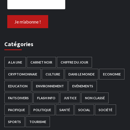
Catégories
A LA UNE
CARNET NOIR
CHIFFRE DU JOUR
CRYPTOMONNAIE
CULTURE
DANS LE MONDE
ECONOMIE
EDUCATION
ENVIRONNEMENT
EVÉNEMENTS
FAITS DIVERS
FLASH INFO
JUSTICE
NON CLASSÉ
PACIFIQUE
POLITIQUE
SANTÉ
SOCIAL
SOCIÉTÉ
SPORTS
TOURISME