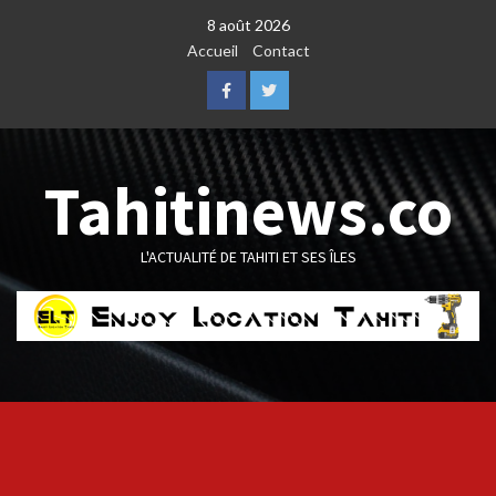
Skip
8 août 2026
to
Accueil
Contact
content
Facebook
Twitter
Tahitinews.co
L'ACTUALITÉ DE TAHITI ET SES ÎLES