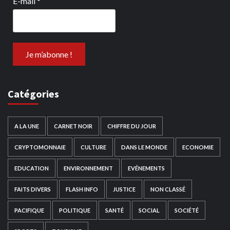
E-mail
*
Catégories
A LA UNE
CARNET NOIR
CHIFFRE DU JOUR
CRYPTOMONNAIE
CULTURE
DANS LE MONDE
ECONOMIE
EDUCATION
ENVIRONNEMENT
EVÉNEMENTS
FAITS DIVERS
FLASH INFO
JUSTICE
NON CLASSÉ
PACIFIQUE
POLITIQUE
SANTÉ
SOCIAL
SOCIÉTÉ