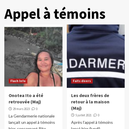
Appel à témoins
Flash Info
Faits divers
Onotea Ito a été
Les deux frères de
retrouvée (Maj)
retour à la maison
(Maj)
29 mars 2023
0
5 juillet 2021
0
La Gendarmerie nationale
lançait un appel à témoins
Après l’appel à témoins
hier, concernant Pito
lancé hier (lundi)