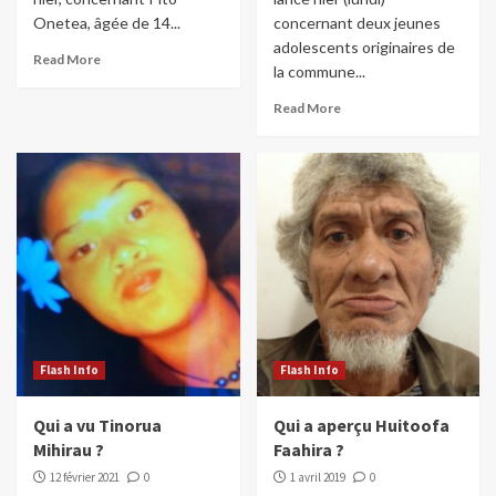
Onetea, âgée de 14...
concernant deux jeunes
adolescents originaires de
Read More
la commune...
Read More
Flash Info
Flash Info
Qui a vu Tinorua
Qui a aperçu Huitoofa
Mihirau ?
Faahira ?
12 février 2021
0
1 avril 2019
0