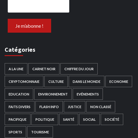
Catégories
A LA UNE
CARNET NOIR
CHIFFRE DU JOUR
CRYPTOMONNAIE
CULTURE
DANS LE MONDE
ECONOMIE
EDUCATION
ENVIRONNEMENT
EVÉNEMENTS
FAITS DIVERS
FLASH INFO
JUSTICE
NON CLASSÉ
PACIFIQUE
POLITIQUE
SANTÉ
SOCIAL
SOCIÉTÉ
SPORTS
TOURISME