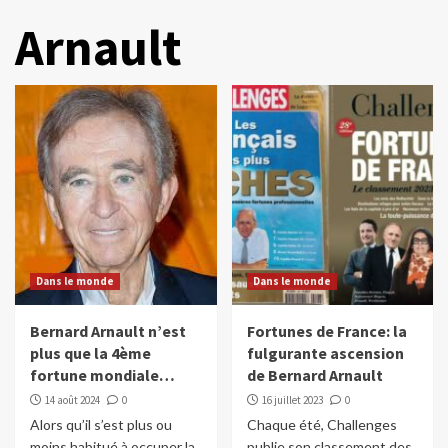
Arnault
Dans le monde
Dans le monde
Bernard Arnault n’est
Fortunes de France: la
plus que la 4ème
fulgurante ascension
fortune mondiale…
de Bernard Arnault
14 août 2024
0
16 juillet 2023
0
Alors qu’il s’est plus ou
Chaque été, Challenges
moins habitué à occuper la
publie son classement des