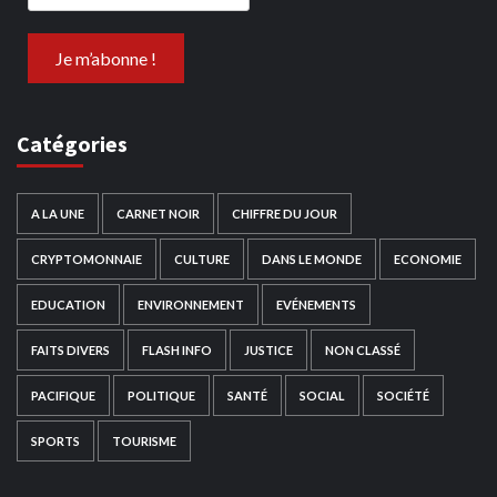
Catégories
A LA UNE
CARNET NOIR
CHIFFRE DU JOUR
CRYPTOMONNAIE
CULTURE
DANS LE MONDE
ECONOMIE
EDUCATION
ENVIRONNEMENT
EVÉNEMENTS
FAITS DIVERS
FLASH INFO
JUSTICE
NON CLASSÉ
PACIFIQUE
POLITIQUE
SANTÉ
SOCIAL
SOCIÉTÉ
SPORTS
TOURISME