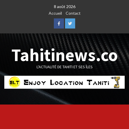
Skip
8 août 2026
to
Accueil
Contact
content
Facebook
Twitter
Tahitinews.co
L'ACTUALITÉ DE TAHITI ET SES ÎLES