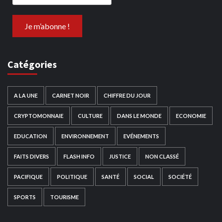
Catégories
A LA UNE
CARNET NOIR
CHIFFRE DU JOUR
CRYPTOMONNAIE
CULTURE
DANS LE MONDE
ECONOMIE
EDUCATION
ENVIRONNEMENT
EVÉNEMENTS
FAITS DIVERS
FLASH INFO
JUSTICE
NON CLASSÉ
PACIFIQUE
POLITIQUE
SANTÉ
SOCIAL
SOCIÉTÉ
SPORTS
TOURISME