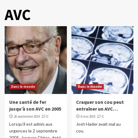
AVC
Dans le monde
Dans le monde
Une santé de fer
Craquer son cou peut
jusqu’à son AVC en 2005
entraîner un AVC…
26 septembre 2019
0
6 mai 2019
0
Lorsqu’il est admis aux
Josh Hader avait mal au
urgences le 2 septembre
cou.
2005, Jacques Chirac, doté