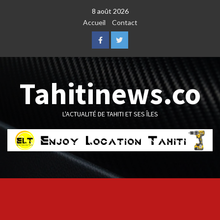
Skip
8 août 2026
to
Accueil
Contact
content
Facebook
Twitter
Tahitinews.co
L'ACTUALITÉ DE TAHITI ET SES ÎLES