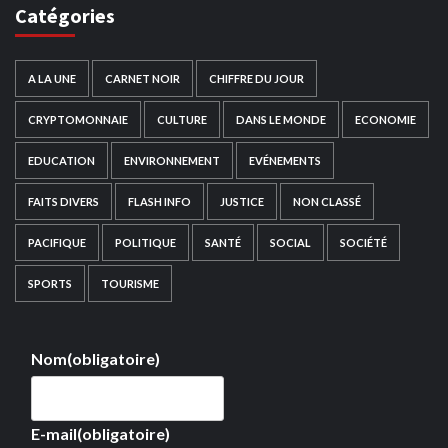
Catégories
A LA UNE
CARNET NOIR
CHIFFRE DU JOUR
CRYPTOMONNAIE
CULTURE
DANS LE MONDE
ECONOMIE
EDUCATION
ENVIRONNEMENT
EVÉNEMENTS
FAITS DIVERS
FLASH INFO
JUSTICE
NON CLASSÉ
PACIFIQUE
POLITIQUE
SANTÉ
SOCIAL
SOCIÉTÉ
SPORTS
TOURISME
Nom
(obligatoire)
E-mail
(obligatoire)