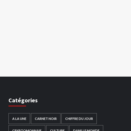
Catégories
A LA UNE
CARNET NOIR
CHIFFRE DU JOUR
CRYPTOMONNAIE
CULTURE
DANS LE MONDE