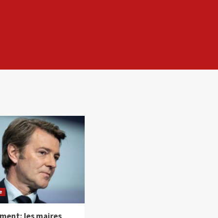
e
ment: les maires