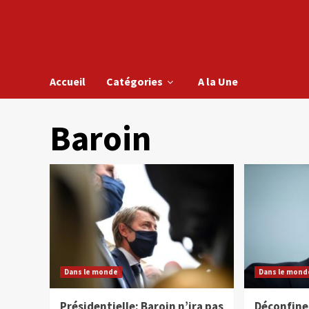
Accueil
Catégories
A la Une
Baroin
Dans le monde
Dans le mond
Présidentielle: Baroin n’ira pas
Déconfine