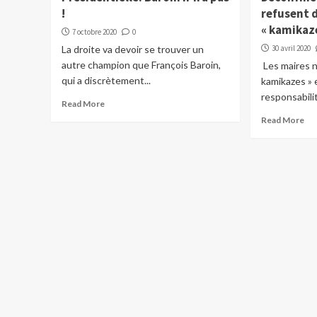
!
refusent d
« kamikaz
7 octobre 2020
0
La droite va devoir se trouver un
30 avril 2020
autre champion que François Baroin,
Les maires n
qui a discrètement...
kamikazes » 
responsabilit
Read More
Read More