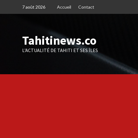
Skip
7 août 2026
Accueil
Contact
to
content
Tahitinews.co
L'ACTUALITÉ DE TAHITI ET SES ÎLES