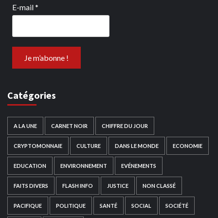
E-mail
*
Catégories
A LA UNE
CARNET NOIR
CHIFFRE DU JOUR
CRYPTOMONNAIE
CULTURE
DANS LE MONDE
ECONOMIE
EDUCATION
ENVIRONNEMENT
EVÉNEMENTS
FAITS DIVERS
FLASH INFO
JUSTICE
NON CLASSÉ
PACIFIQUE
POLITIQUE
SANTÉ
SOCIAL
SOCIÉTÉ