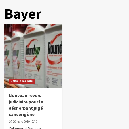
Bayer
Dans le monde
Nouveau revers
judiciaire pour le
désherbant jugé
cancérigène
20 mars 2019
0
L’allemand Bayer a