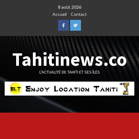
Skip
8 août 2026
to
Accueil
Contact
content
Facebook
Twitter
Tahitinews.co
L'ACTUALITÉ DE TAHITI ET SES ÎLES