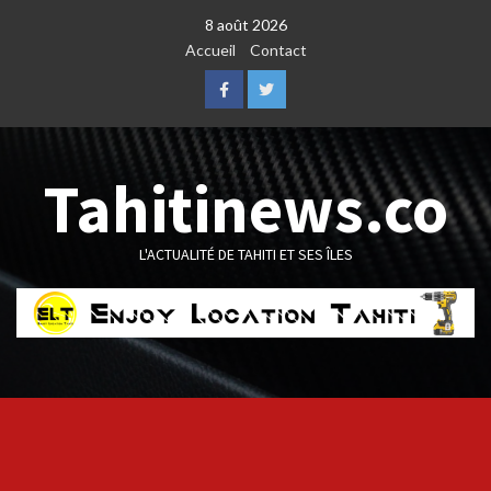
Skip
8 août 2026
to
Accueil
Contact
content
Facebook
Twitter
Tahitinews.co
L'ACTUALITÉ DE TAHITI ET SES ÎLES