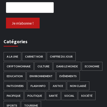
Catégories
A LA UNE
CARNET NOIR
CHIFFRE DU JOUR
CRYPTOMONNAIE
CULTURE
DANS LE MONDE
ECONOMIE
EDUCATION
ENVIRONNEMENT
EVÉNEMENTS
FAITS DIVERS
FLASH INFO
JUSTICE
NON CLASSÉ
PACIFIQUE
POLITIQUE
SANTÉ
SOCIAL
SOCIÉTÉ
SPORTS
TOURISME