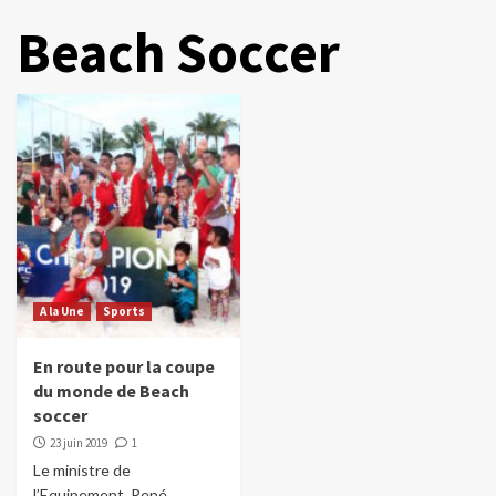
Beach Soccer
A la Une
Sports
En route pour la coupe
du monde de Beach
soccer
23 juin 2019
1
Le ministre de
l’Equipement, René