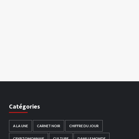
Catégories
A LA UNE
CARNET NOIR
CHIFFRE DU JOUR
CRYPTOMONNAIE
CULTURE
DANS LE MONDE