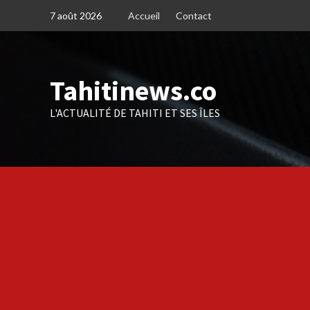
Skip
7 août 2026
Accueil
Contact
to
content
Tahitinews.co
L'ACTUALITÉ DE TAHITI ET SES ÎLES