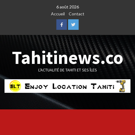
Skip
6 août 2026
to
Accueil
Contact
content
Facebook
Twitter
Tahitinews.co
L'ACTUALITÉ DE TAHITI ET SES ÎLES