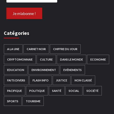
Catégories
A LA UNE
CARNET NOIR
CHIFFRE DU JOUR
CRYPTOMONNAIE
CULTURE
DANS LE MONDE
ECONOMIE
EDUCATION
ENVIRONNEMENT
EVÉNEMENTS
FAITS DIVERS
FLASH INFO
JUSTICE
NON CLASSÉ
PACIFIQUE
POLITIQUE
SANTÉ
SOCIAL
SOCIÉTÉ
SPORTS
TOURISME