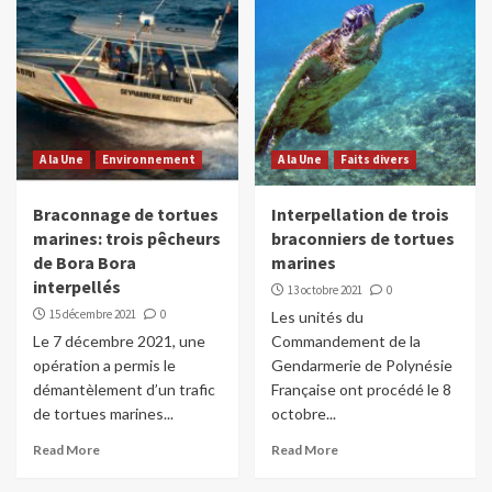
A la Une
Environnement
A la Une
Faits divers
Braconnage de tortues
Interpellation de trois
marines: trois pêcheurs
braconniers de tortues
de Bora Bora
marines
interpellés
13 octobre 2021
0
15 décembre 2021
0
Les unités du
Le 7 décembre 2021, une
Commandement de la
opération a permis le
Gendarmerie de Polynésie
démantèlement d’un trafic
Française ont procédé le 8
de tortues marines...
octobre...
Read More
Read More