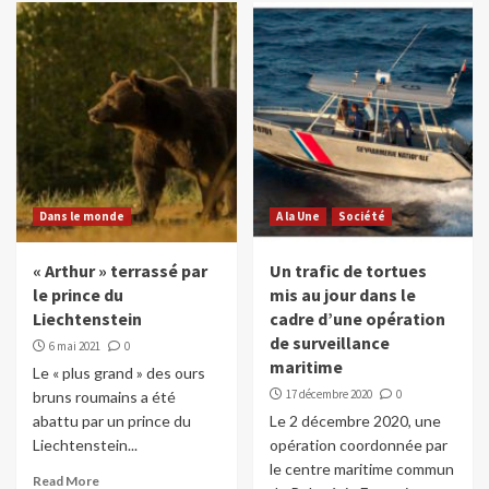
Dans le monde
A la Une
Société
« Arthur » terrassé par
Un trafic de tortues
le prince du
mis au jour dans le
Liechtenstein
cadre d’une opération
de surveillance
6 mai 2021
0
maritime
Le « plus grand » des ours
17 décembre 2020
0
bruns roumains a été
abattu par un prince du
Le 2 décembre 2020, une
Liechtenstein...
opération coordonnée par
le centre maritime commun
Read More