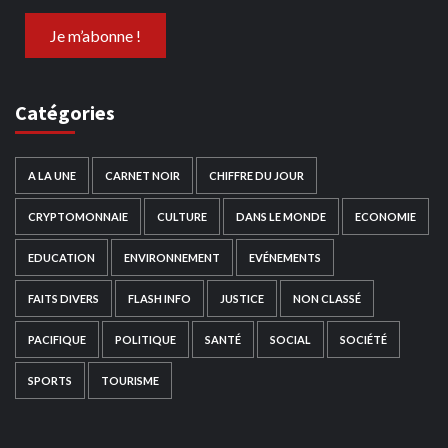
Catégories
A LA UNE
CARNET NOIR
CHIFFRE DU JOUR
CRYPTOMONNAIE
CULTURE
DANS LE MONDE
ECONOMIE
EDUCATION
ENVIRONNEMENT
EVÉNEMENTS
FAITS DIVERS
FLASH INFO
JUSTICE
NON CLASSÉ
PACIFIQUE
POLITIQUE
SANTÉ
SOCIAL
SOCIÉTÉ
SPORTS
TOURISME