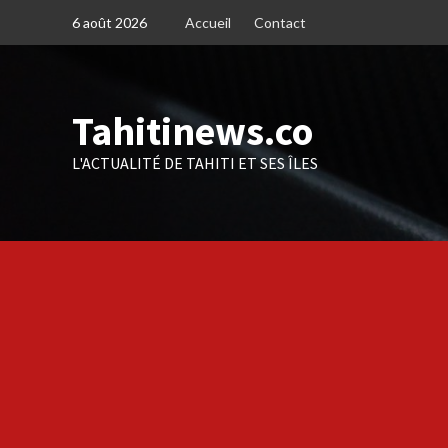
Skip
6 août 2026
Accueil
Contact
to
content
Tahitinews.co
L'ACTUALITÉ DE TAHITI ET SES ÎLES