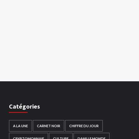
Catégories
A LA UNE
CARNET NOIR
CHIFFRE DU JOUR
CRYPTOMONNAIE
CULTURE
DANS LE MONDE