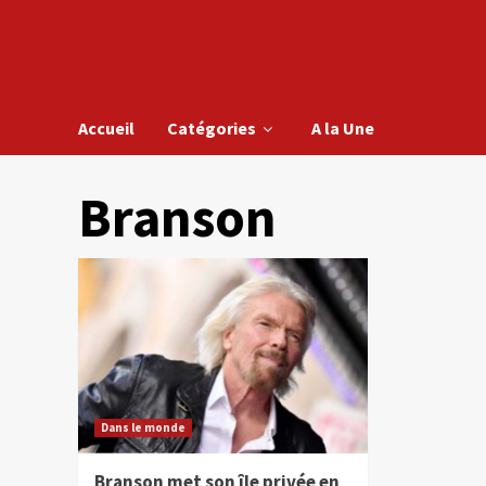
Accueil
Catégories
A la Une
Branson
Dans le monde
Branson met son île privée en