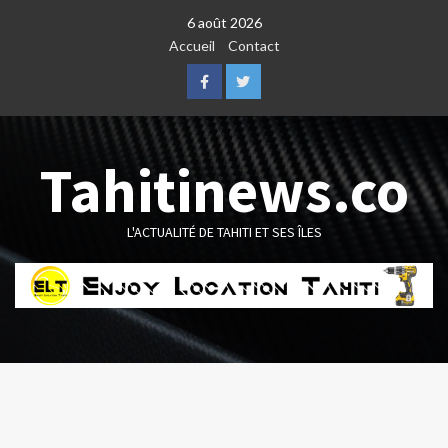
Skip
6 août 2026
to
Accueil
Contact
content
Facebook
Twitter
Tahitinews.co
L'ACTUALITÉ DE TAHITI ET SES ÎLES