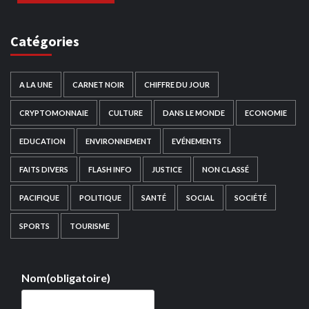
Catégories
A LA UNE
CARNET NOIR
CHIFFRE DU JOUR
CRYPTOMONNAIE
CULTURE
DANS LE MONDE
ECONOMIE
EDUCATION
ENVIRONNEMENT
EVÉNEMENTS
FAITS DIVERS
FLASH INFO
JUSTICE
NON CLASSÉ
PACIFIQUE
POLITIQUE
SANTÉ
SOCIAL
SOCIÉTÉ
SPORTS
TOURISME
Nom
(obligatoire)