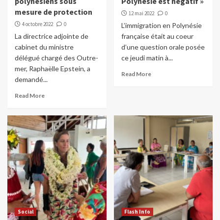
polynésiens sous
Polynésie est négatif »
mesure de protection
12 mai 2022
0
4 octobre 2022
0
L’immigration en Polynésie
La directrice adjointe de
française était au coeur
cabinet du ministre
d’une question orale posée
délégué chargé des Outre-
ce jeudi matin à...
mer, Raphaëlle Epstein, a
Read More
demandé...
Read More
Social
Flash Info