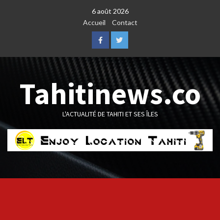
Skip
6 août 2026
to
Accueil
Contact
content
Facebook
Twitter
Tahitinews.co
L'ACTUALITÉ DE TAHITI ET SES ÎLES