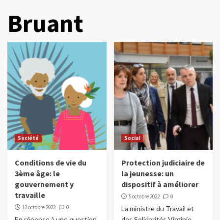
Bruant
Société
Social
Conditions de vie du
Protection judiciaire de
3ème âge: le
la jeunesse: un
gouvernement y
dispositif à améliorer
travaille
5 octobre 2022
0
13 octobre 2022
0
La ministre du Travail et
En réponse à une question
des Solidarités Virginie