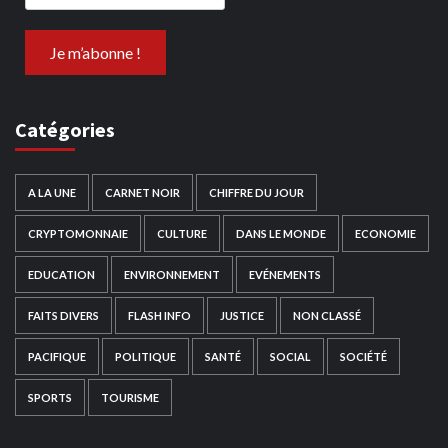
Catégories
A LA UNE
CARNET NOIR
CHIFFRE DU JOUR
CRYPTOMONNAIE
CULTURE
DANS LE MONDE
ECONOMIE
EDUCATION
ENVIRONNEMENT
EVÉNEMENTS
FAITS DIVERS
FLASH INFO
JUSTICE
NON CLASSÉ
PACIFIQUE
POLITIQUE
SANTÉ
SOCIAL
SOCIÉTÉ
SPORTS
TOURISME