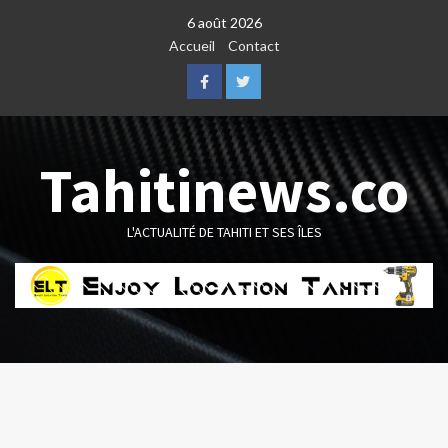
Skip
6 août 2026
to
Accueil
Contact
content
Facebook
Twitter
Tahitinews.co
L'ACTUALITÉ DE TAHITI ET SES ÎLES