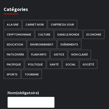
Catégories
A LA UNE
CARNET NOIR
CHIFFRE DU JOUR
CRYPTOMONNAIE
CULTURE
DANS LE MONDE
ECONOMIE
EDUCATION
ENVIRONNEMENT
EVÉNEMENTS
FAITS DIVERS
FLASH INFO
JUSTICE
NON CLASSÉ
PACIFIQUE
POLITIQUE
SANTÉ
SOCIAL
SOCIÉTÉ
SPORTS
TOURISME
Nom
(obligatoire)