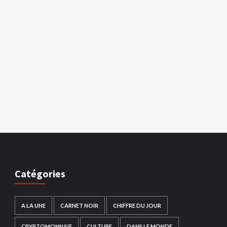
Catégories
A LA UNE
CARNET NOIR
CHIFFRE DU JOUR
CRYPTOMONNAIE
CULTURE
DANS LE MONDE