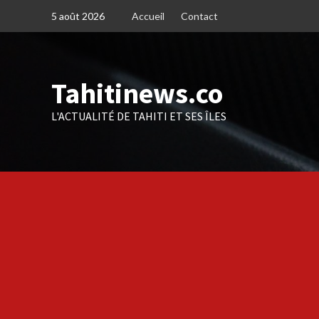
Skip
5 août 2026
Accueil
Contact
to
content
Tahitinews.co
L'ACTUALITÉ DE TAHITI ET SES ÎLES