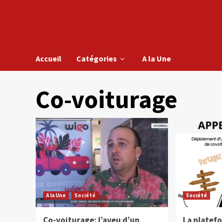
Accueil
Catégories
A la Une
Co-voiturage
A la Une
Société
Société
Co-voiturage: l’aveu d’un
La platef