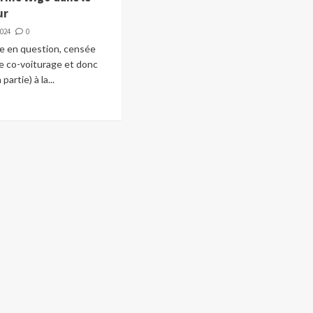
ur
2024
0
me en question, censée
e co-voiturage et donc
artie) à la...