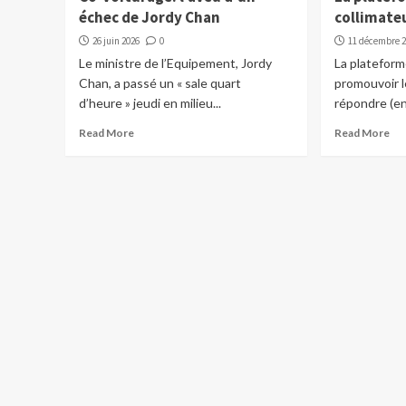
échec de Jordy Chan
collimate
26 juin 2026
0
11 décembre 
Le ministre de l’Equipement, Jordy
La platefor
Chan, a passé un « sale quart
promouvoir l
d’heure » jeudi en milieu...
répondre (en p
Read More
Read More