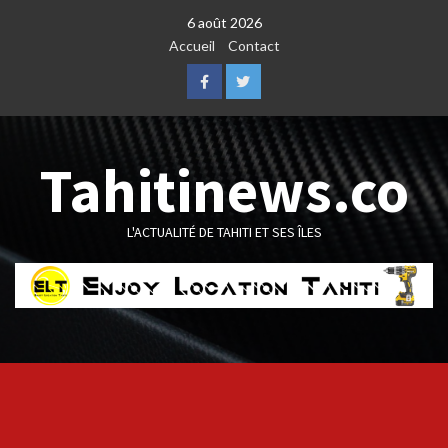
Skip
6 août 2026
to
Accueil
Contact
content
Facebook
Twitter
Tahitinews.co
L'ACTUALITÉ DE TAHITI ET SES ÎLES