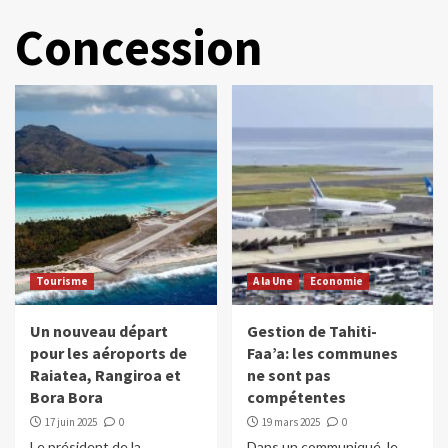
Concession
Tourisme
A la Une
Economie
Un nouveau départ
Gestion de Tahiti-
pour les aéroports de
Faa’a: les communes
Raiatea, Rangiroa et
ne sont pas
Bora Bora
compétentes
17 juin 2025
0
19 mars 2025
0
Le président de la
Dans un communiqué, le