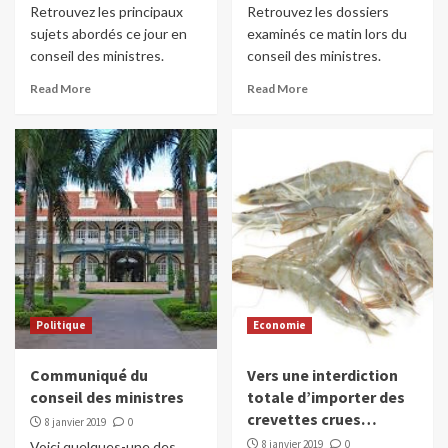
Retrouvez les principaux
Retrouvez les dossiers
sujets abordés ce jour en
examinés ce matin lors du
conseil des ministres.
conseil des ministres.
Read More
Read More
Politique
Economie
Communiqué du
Vers une interdiction
conseil des ministres
totale d’importer des
crevettes crues…
8 janvier 2019
0
8 janvier 2019
0
Voici quelques-une des