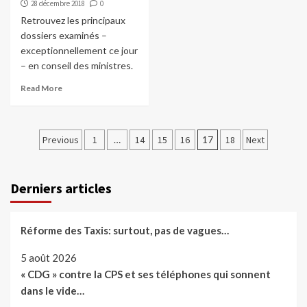
28 décembre 2018
0
Retrouvez les principaux
dossiers examinés –
exceptionnellement ce jour
– en conseil des ministres.
Read More
Pagination
Previous
1
…
14
15
16
17
18
Next
des
publications
Derniers articles
Réforme des Taxis: surtout, pas de vagues…
5 août 2026
« CDG » contre la CPS et ses téléphones qui sonnent
dans le vide…