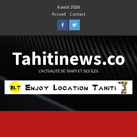
Skip
6 août 2026
to
Accueil
Contact
content
Facebook
Twitter
Tahitinews.co
L'ACTUALITÉ DE TAHITI ET SES ÎLES