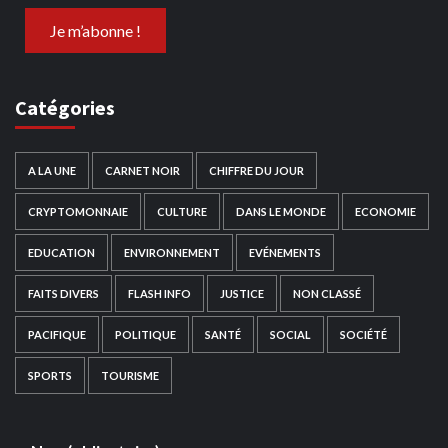
Catégories
A LA UNE
CARNET NOIR
CHIFFRE DU JOUR
CRYPTOMONNAIE
CULTURE
DANS LE MONDE
ECONOMIE
EDUCATION
ENVIRONNEMENT
EVÉNEMENTS
FAITS DIVERS
FLASH INFO
JUSTICE
NON CLASSÉ
PACIFIQUE
POLITIQUE
SANTÉ
SOCIAL
SOCIÉTÉ
SPORTS
TOURISME