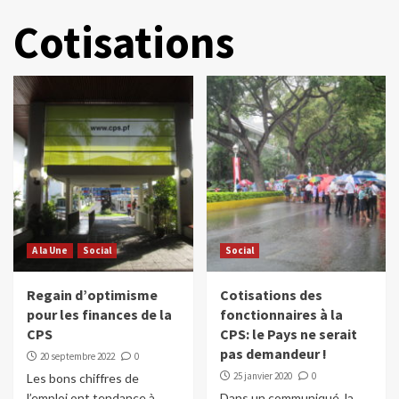
Cotisations
A la Une
Social
Social
Regain d’optimisme
Cotisations des
pour les finances de la
fonctionnaires à la
CPS
CPS: le Pays ne serait
pas demandeur !
20 septembre 2022
0
25 janvier 2020
0
Les bons chiffres de
l’emploi ont tendance à
Dans un communiqué, la