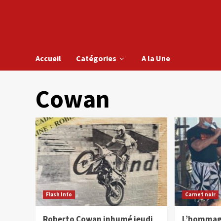
Accueil
Catégories
A la Une
Cowan
Flash Info
Carnet noir
Roberto Cowan inhumé jeudi
L’hommage