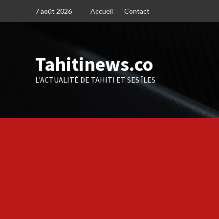
Skip
7 août 2026
Accueil
Contact
to
content
Tahitinews.co
L'ACTUALITÉ DE TAHITI ET SES ÎLES