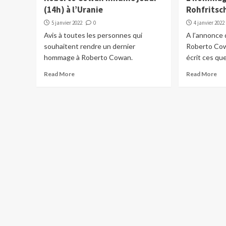
(14h) à l’Uranie
Rohfritsc
5 janvier 2022
0
4 janvier 2022
Avis à toutes les personnes qui
A l’annonce d
souhaitent rendre un dernier
Roberto Cow
hommage à Roberto Cowan.
écrit ces que
Read More
Read More