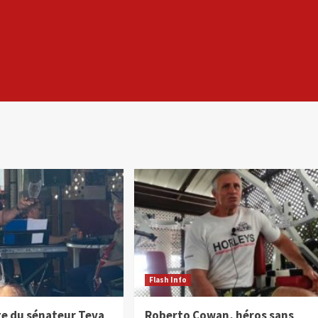
Flash Info
 du sénateur Teva
Roberto Cowan, héros sans