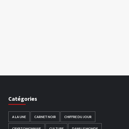
Catégories
A LA UNE
CARNET NOIR
CHIFFRE DU JOUR
CRYPTOMONNAIE
CULTURE
DANS LE MONDE