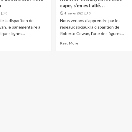
h
cape, s’en est allé…
0
4 janvier 2022
0
e la disparition de
Nous venons d’apprendre par les
an, le parlementaire a
réseaux sociaux la disparition de
lques lignes...
Roberto Cowan, l’une des figures...
Read More