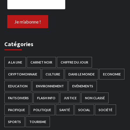
Catégories
A LA UNE
CARNET NOIR
CHIFFRE DU JOUR
CRYPTOMONNAIE
CULTURE
DANS LE MONDE
ECONOMIE
EDUCATION
ENVIRONNEMENT
EVÉNEMENTS
FAITS DIVERS
FLASH INFO
JUSTICE
NON CLASSÉ
PACIFIQUE
POLITIQUE
SANTÉ
SOCIAL
SOCIÉTÉ
SPORTS
TOURISME