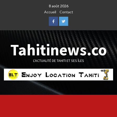
Skip
8 août 2026
to
Accueil
Contact
content
Facebook
Twitter
Tahitinews.co
L'ACTUALITÉ DE TAHITI ET SES ÎLES