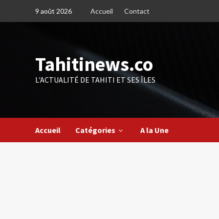
Skip
9 août 2026
Accueil
Contact
to
content
Tahitinews.co
L'ACTUALITÉ DE TAHITI ET SES ÎLES
Accueil
Catégories
A la Une