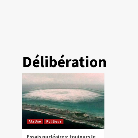
Délibération
A la Une
Politique
Essais nucléaires: toujours le