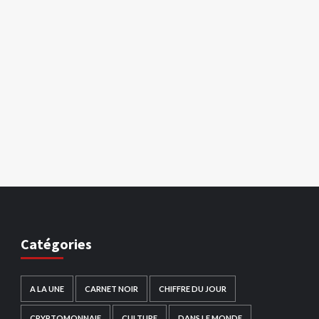
Catégories
A LA UNE
CARNET NOIR
CHIFFRE DU JOUR
CRYPTOMONNAIE
CULTURE
DANS LE MONDE