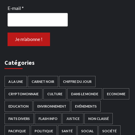
E-mail
*
Catégories
A LA UNE
CARNET NOIR
CHIFFRE DU JOUR
CRYPTOMONNAIE
CULTURE
DANS LE MONDE
ECONOMIE
EDUCATION
ENVIRONNEMENT
EVÉNEMENTS
FAITS DIVERS
FLASH INFO
JUSTICE
NON CLASSÉ
PACIFIQUE
POLITIQUE
SANTÉ
SOCIAL
SOCIÉTÉ