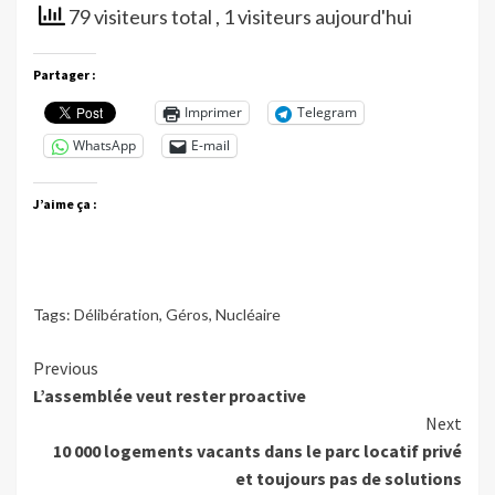
79 visiteurs total
, 1 visiteurs aujourd'hui
Partager :
Imprimer
Telegram
WhatsApp
E-mail
J’aime ça :
Tags:
Délibération
,
Géros
,
Nucléaire
Continue
Previous
L’assemblée veut rester proactive
Reading
Next
10 000 logements vacants dans le parc locatif privé
et toujours pas de solutions