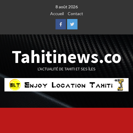
Skip
8 août 2026
to
Accueil
Contact
content
Facebook
Twitter
Tahitinews.co
L'ACTUALITÉ DE TAHITI ET SES ÎLES