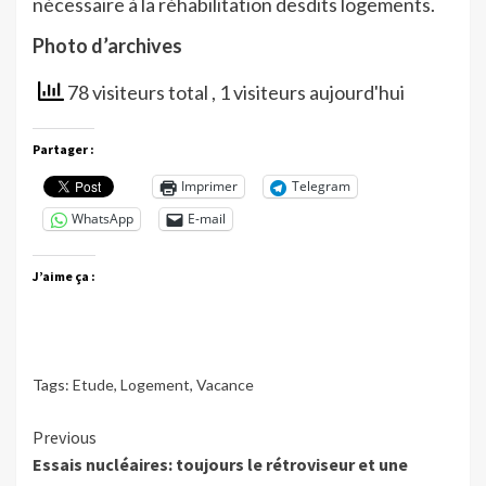
nécessaire à la réhabilitation desdits logements.
Photo d’archives
78 visiteurs total
, 1 visiteurs aujourd'hui
Partager :
Imprimer
Telegram
WhatsApp
E-mail
J’aime ça :
Tags:
Etude
,
Logement
,
Vacance
Continue
Previous
Essais nucléaires: toujours le rétroviseur et une
Reading