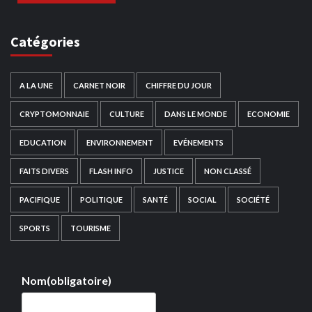
Catégories
A LA UNE
CARNET NOIR
CHIFFRE DU JOUR
CRYPTOMONNAIE
CULTURE
DANS LE MONDE
ECONOMIE
EDUCATION
ENVIRONNEMENT
EVÉNEMENTS
FAITS DIVERS
FLASH INFO
JUSTICE
NON CLASSÉ
PACIFIQUE
POLITIQUE
SANTÉ
SOCIAL
SOCIÉTÉ
SPORTS
TOURISME
Nom
(obligatoire)